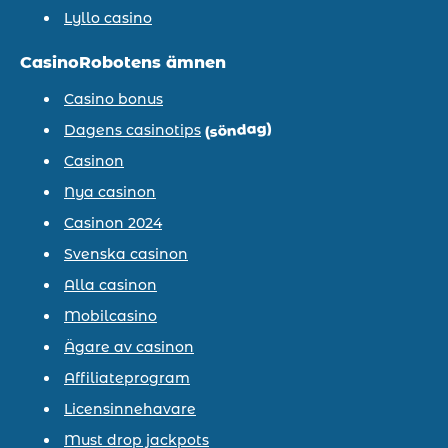
Lyllo casino
CasinoRobotens ämnen
Casino bonus
(söndag)
Dagens casinotips
Casinon
Nya casinon
Casinon 2024
Svenska casinon
Alla casinon
Mobilcasino
Ägare av casinon
Affiliateprogram
Licensinnehavare
Must drop jackpots