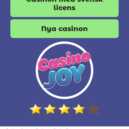
licens
Nya casinon