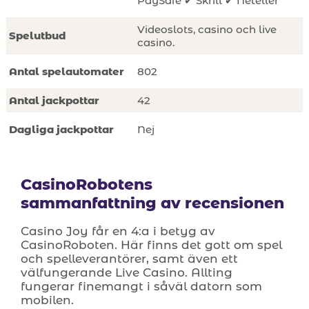
PaySafe ✔ Skrill ✔ Neteller
Videoslots, casino och live
Spelutbud
casino.
Antal spelautomater
802
Antal jackpottar
42
Dagliga jackpottar
Nej
CasinoRobotens
sammanfattning av recensionen
Casino Joy får en 4:a i betyg av
CasinoRoboten. Här finns det gott om spel
och spelleverantörer, samt även ett
välfungerande Live Casino. Allting
fungerar finemangt i såväl datorn som
mobilen.