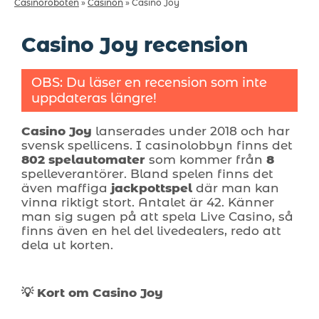
Casinoroboten
»
Casinon
»
Casino Joy
Casino Joy recension
OBS: Du läser en recension som inte
uppdateras längre!
Casino Joy
lanserades under 2018 och har
svensk spellicens. I casinolobbyn finns det
802 spelautomater
som kommer från
8
spelleverantörer. Bland spelen finns det
även maffiga
jackpottspel
där man kan
vinna riktigt stort. Antalet är 42. Känner
man sig sugen på att spela Live Casino, så
finns även en hel del livedealers, redo att
dela ut korten.
💡 Kort om Casino Joy