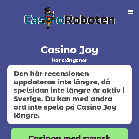
≡
Casino Joy
har stängt ner
Den här recensionen
uppdateras inte längre, då
spelsidan inte längre är aktiv i
Sverige. Du kan med andra
ord inte spela på Casino Joy
längre.
Casinon med svensk