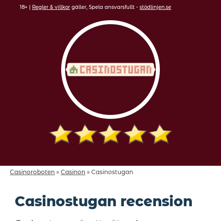
18+ |
Regler & villkor
gäller, Spela ansvarsfullt -
stödlinjen.se
Casinoroboten
»
Casinon
»
Casinostugan
Casinostugan recension