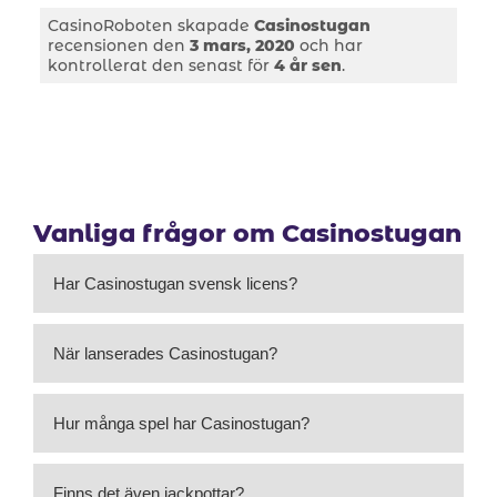
CasinoRoboten skapade
Casinostugan
recensionen den
3 mars, 2020
och har
kontrollerat den senast för
4 år sen
.
Vanliga frågor om Casinostugan
Har Casinostugan svensk licens?
När lanserades Casinostugan?
Hur många spel har Casinostugan?
Finns det även jackpottar?