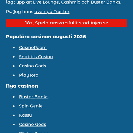
lagt upp är:
Live Lounge
,
Cashmio
och
Buster Banks
.
Ps. Jag finns
även på Twitter
.
18+, Spela ansvarsfullt
stödlinjen.se
Populära casinon augusti 2026
CasinoRoom
Snabbis Casino
Casino Gods
PlayToro
Nya casinon
Buster Banks
Spin Genie
Kassu
Casino Gods