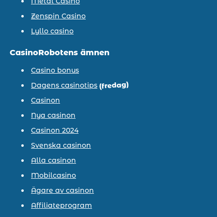
Metal Casino
Zenspin Casino
Lyllo casino
CasinoRobotens ämnen
Casino bonus
(fredag)
Dagens casinotips
Casinon
Nya casinon
Casinon 2024
Svenska casinon
Alla casinon
Mobilcasino
Ägare av casinon
Affiliateprogram