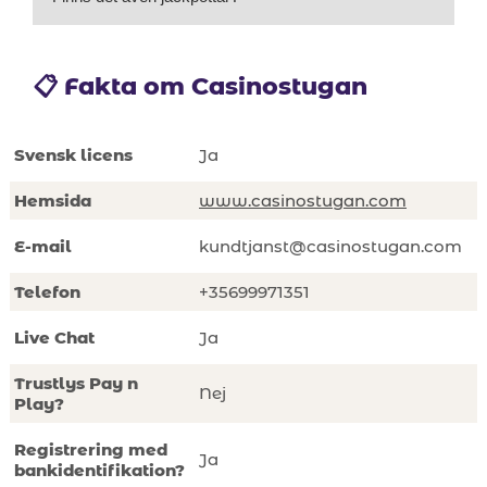
📋 Fakta om Casinostugan
Svensk licens
Ja
Hemsida
www.casinostugan.com
E-mail
kundtjanst@casinostugan.com
Telefon
+35699971351
Live Chat
Ja
Trustlys Pay n
Nej
Play?
Registrering med
Ja
bankidentifikation?