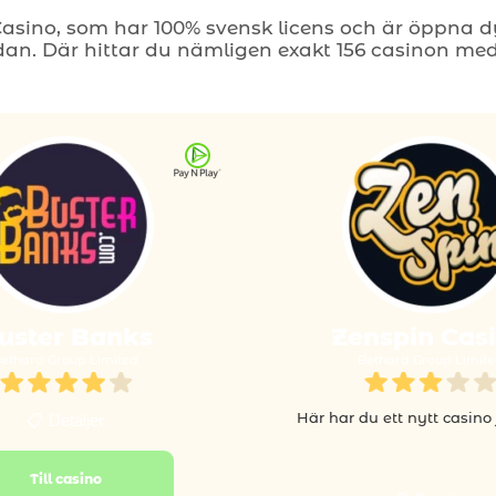
lCasino, som har 100% svensk licens och är öppna 
dan. Där hittar du nämligen exakt 156 casinon med
uster Banks
Zenspin Cas
ethard Group Limited
Bethard Group Limit
Här har du ett nytt casino 
📋 Detaljer
Till casino