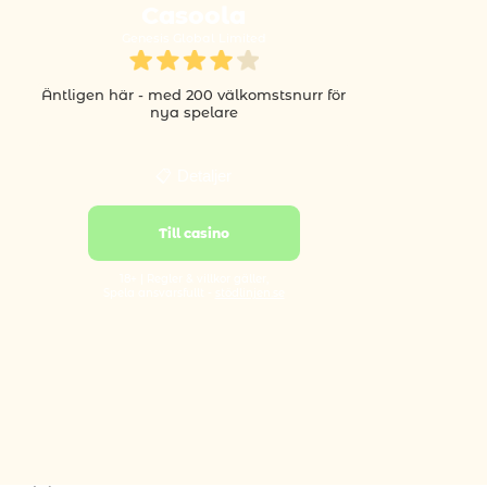
Casoola
Genesis Global Limited
Äntligen här - med 200 välkomstsnurr för
nya spelare
📋 Detaljer
Till casino
18+ | Regler & villkor gäller,
Spela ansvarsfullt -
stödlinjen.se