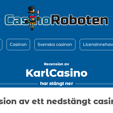
Casinon
Svenska casinon
Licensinnehav
Recension av
KarlCasino
har stängt ner
sion av ett nedstängt casi