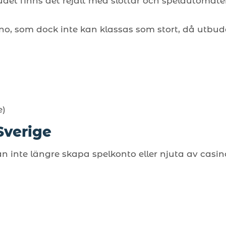
tbudet finns det rejält med slottar och spelautoma
ino, som dock inte kan klassas som stort, då utbu
e)
Sverige
inte längre skapa spelkonto eller njuta av casinot