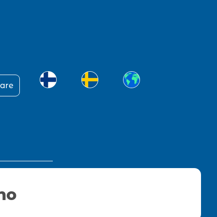
are
no