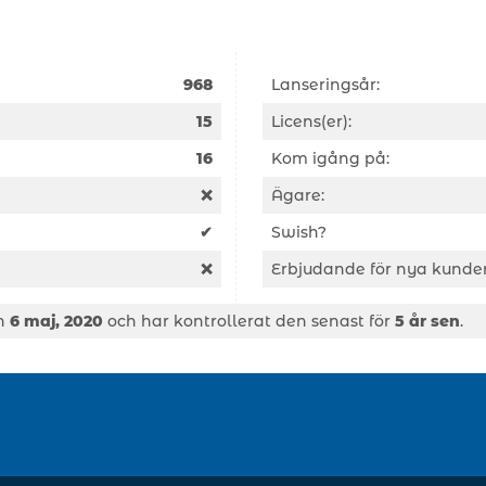
968
Lanseringsår:
15
Licens(er):
16
Kom igång på:
❌
Ägare:
✔
Swish?
❌
Erbjudande för nya kunde
en
6 maj, 2020
och har kontrollerat den senast för
5 år sen
.