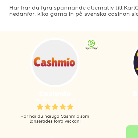
Här har du fyra spännande alternativ till Kar
nedanför, kika gärna in på
svenska casinon
si
Cashmio
B
Bethard Group Limited
B
Här har du härliga Cashmio som
lanserades förra veckan!