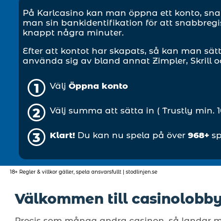
På Karlcasino kan man öppna ett konto, sn
man sin bankidentifikation för att snabbregis
knappt några minuter.
Efter att kontot har skapats, så kan man sät
använda sig av bland annat Zimpler, Skrill 
Välj
Öppna konto
Välj summa att sätta in ( Trustly min. 
Klart!
Du kan nu spela på över
968+
sp
18+ Regler & villkor gäller, spela ansvarsfullt | stodlinjen.se
Välkommen till casinolobby
Precis som många andra casinon, så landar man 